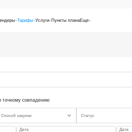
ендеры
Тарифы
Услуги
Пункты плана
Еще
о точному совпадению
Способ закупки
Статус
Дата
Дата