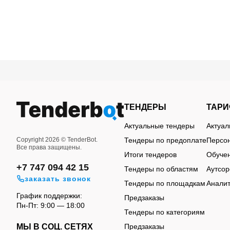
Где появляются тендер
уходу за одеждой
В категории встречаются тендеры на утюги, гла
аксессуары для хранения одежды. Отдельно пуб
ТЕНДЕРЫ
ТАР
Во многих случаях заказчики закупают сразу к
Актуальные тендеры
Актуа
гладильные доски, стойки для одежды, шкафы, к
Copyright 2026 © TenderBot.
Тендеры по предоплате
Персон
Все права защищены.
бытовых товаров, но и в более широкие хозяйст
Итоги тендеров
Обуче
+7 747 094 42 15
Требования к товарам зависят от типа учрежден
Тендеры по областям
Аутсор
заказать звонок
постоянной нагрузкой закупается оборудование
Тендеры по площадкам
Аналит
подошвы утюга, функции подачи пара, размеры и
График поддержки:
Предзаказы
Пн-Пт: 9:00 — 18:00
Нередко закупки публикуются небольшими парти
Тендеры по категориям
характерно для организаций с большим количес
МЫ В СОЦ. СЕТЯХ
Предзаказы