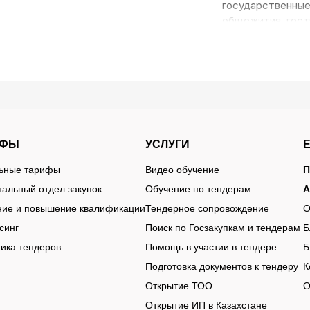
государственные
общежития, гост
ы на товары по
подразделения ра
используется пр
помещения, гард
размещения люд
дильные доски, отпариватели, парогенераторы, корзины для б
ликуются закупки на хозяйственные товары для прачечных и
ИФЫ
УСЛУГИ
омплект оборудования и сопутствующих товаров. Например, 
льные тарифы
Видео обучение
П
орзины для белья и расходные материалы. Из-за этого часть
альный отдел закупок
Обучение по тендерам
А
венные или мебельные лоты.
ние и повышение квалификации
Тендерное сопровождение
О
ия и условий эксплуатации. Для некоторых организаций важн
синг
Поиск по Госзакупкам и тендерам
Б
 с повышенным ресурсом работы. В техническом описании за
ика тендеров
Помощь в участии в тендере
Б
зделий, материалы изготовления и требования к безопасност
Подготовка документов к тендеру
К
ями, однако встречаются и крупные тендеры сразу на неск
Открытие ТОО
О
твом персонала или постоянным потоком посетителей.
Открытие ИП в Казахстане