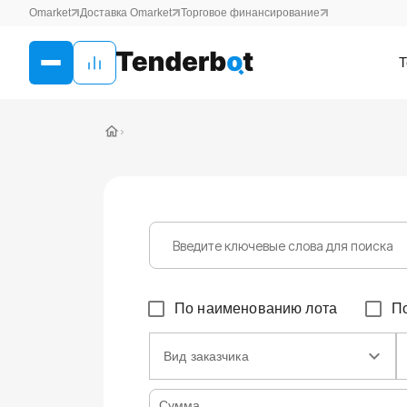
Omarket
Доставка Omarket
Торговое финансирование
Т
›
По наименованию лота
П
Вид заказчика
Сумма