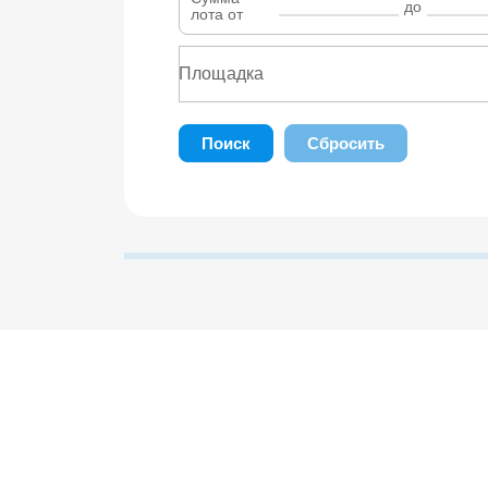
до
лота от
Поиск
Сбросить