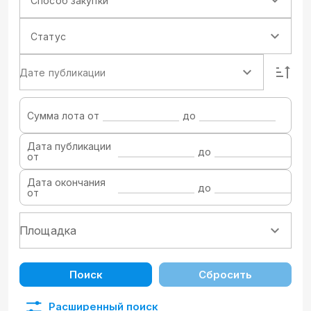
Способ закупки
Статус
Дате публикации
Сумма лота от
до
Дата публикации
до
от
Дата окончания
до
от
Поиск
Сбросить
Расширенный поиск