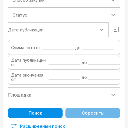
Способ закупки
Статус
Дате публикации
Сумма лота от
до
Дата публикации
до
от
Дата окончания
до
от
Поиск
Сбросить
Расширенный поиск