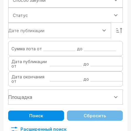
Способ закупки
Статус
Дате публикации
Сумма лота от
до
Дата публикации
до
от
Дата окончания
до
от
Поиск
Сбросить
Расширенный поиск