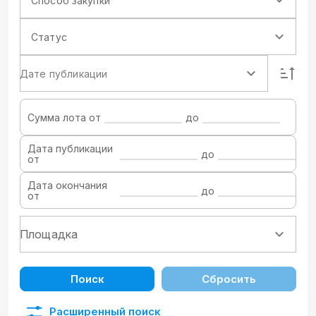
Способ закупки
Статус
Дате публикации
Сумма лота от
до
Дата публикации
до
от
Дата окончания
до
от
Поиск
Сбросить
Расширенный поиск