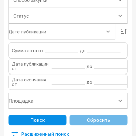
Способ закупки
Статус
Дате публикации
Сумма лота от
до
Дата публикации
до
от
Дата окончания
до
от
Поиск
Сбросить
Расширенный поиск