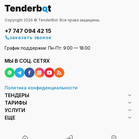
Закупки и тендеры Восточно-Казахстанской
области - это один из основных способов,
Copyright 2026 © TenderBot. Все права защищены.
через который организации региона находят
+7 747 094 42 15
поставщиков товаров, работ и услуг. Здесь
заказать звонок
регулярно публикуются новые процедуры,
График поддержки: Пн-Пт: 9:00 — 18:00
поэтому рынок остается активным и
понятным для бизнеса.
МЫ В СОЦ. СЕТЯХ
Регион отличается развитой
промышленностью и ресурсной базой. В
Восточно-Казахстанской области
Политика конфиденциальности
ТЕНДЕРЫ
сосредоточены предприятия металлургии,
ТАРИФЫ
энергетики, машиностроения и добывающей
УСЛУГИ
отрасли. Параллельно работают
ЕЩЕ
государственные учреждения, социальные
объекты и коммунальные службы. Все они
ежедневно нуждаются в поставках,