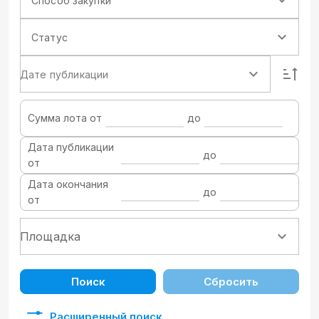
Способ закупки
Статус
Дате публикации
Сумма лота от
до
Дата публикации
до
от
Дата окончания
до
от
Поиск
Сбросить
Расширенный поиск