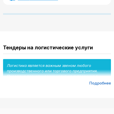
Тендеры на логистические услуги
Логистика является важным звеном любого
производственного или торгового предприятия.
Передача логистических услуг на аутсорсинг в
ряде случаев позволяет оптимизировать расходную
Подробнее
часть и рационально распределить ресурсы.
Поэтому по состоянию на 2022 гг. крупные
коммерческие предприятия и государственные
организации РКвсе чаще заказывают
логистические услуги, а не содержат собственный
отдел логистики.