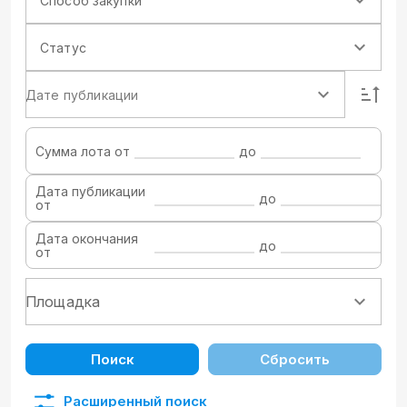
Способ закупки
Статус
Дате публикации
Сумма лота от
до
Дата публикации
до
от
Дата окончания
до
от
Поиск
Сбросить
Расширенный поиск