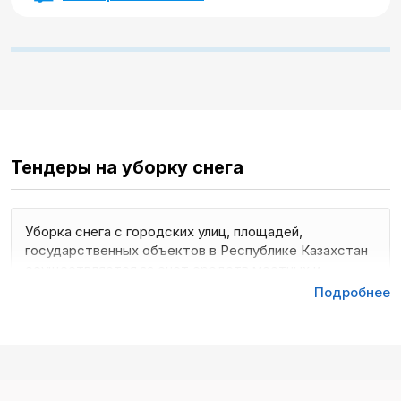
Тендеры на уборку снега
Уборка снега с городских улиц, площадей,
государственных объектов в Республике Казахстан
осуществляется за счет средств местных и
республиканского бюджетов. Согласно
Подробнее
действующему законодательству, исполнители
услуг и поставщики товаров, которые
приобретаются за счет государства, определяются
на конкурсной основе в рамках тендерных закупок.
Для заказчика это оптимальный способ выбрать
надежных проверенных исполнителей, а для