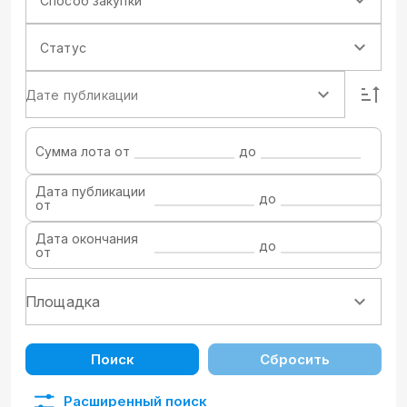
Способ закупки
Статус
Дате публикации
Сумма лота от
до
Дата публикации
до
от
Дата окончания
до
от
Поиск
Сбросить
Расширенный поиск