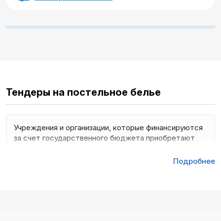
Тендеры на постельное белье
Учреждения и организации, которые финансируются
за счет государственного бюджета приобретают
товары и услуги в рамках тендерных закупок, в том
числе постельное белье. Крупные коммерческие
Подробнее
предприятия также выбирают поставщиков в рамках
торгов. Это обуславливает повышенный интерес к
тендерам на постельное белье.