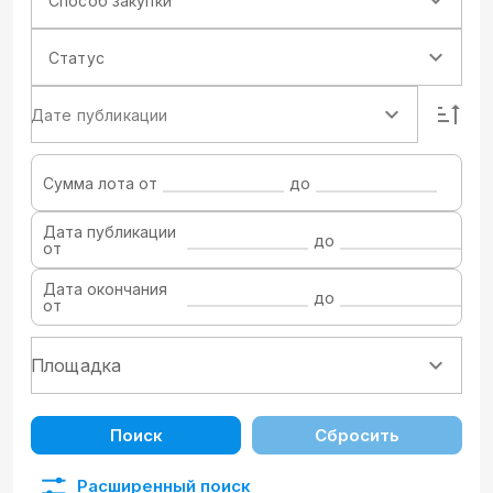
Способ закупки
Статус
Дате публикации
Сумма лота от
до
Дата публикации
до
от
Дата окончания
до
от
Поиск
Сбросить
Расширенный поиск