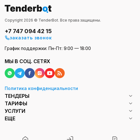
поэтому рынок остается активным и
предсказуемым с точки зрения загрузки для
Copyright 2026 © TenderBot. Все права защищены.
бизнеса.
+7 747 094 42 15
Основной объем закупок формируют
заказать звонок
государственные структуры: акиматы, школы,
График поддержки: Пн-Пт: 9:00 — 18:00
больницы, коммунальные предприятия.
Параллельно закупаются квазигосударственные
МЫ В СОЦ. СЕТЯХ
компании и частный сектор. За счет этого
формируется постоянный поток заказов - от
небольших поставок до более крупных проектов.
Политика конфиденциальности
ТЕНДЕРЫ
Абайская область развивается: обновляется
ТАРИФЫ
инфраструктура, работают социальные
УСЛУГИ
учреждения, ведется строительство и
ЕЩЕ
обслуживание объектов. Все это требует
подрядчиков и поставщиков, поэтому спрос на