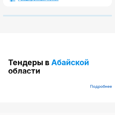
Тендеры в
Абайской
области
Подробнее
Тендеры в Абайской области - это закупки, через
которые государственные и частные организации
находят поставщиков товаров, работ и услуг. В
регионе регулярно размещаются новые заказы,