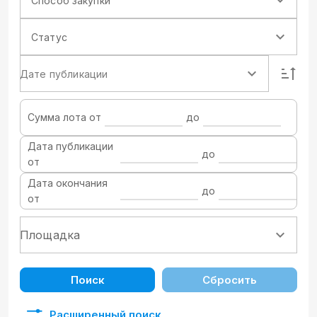
Способ закупки
Статус
Дате публикации
Сумма лота от
до
Дата публикации
до
от
Дата окончания
до
от
Поиск
Сбросить
Расширенный поиск