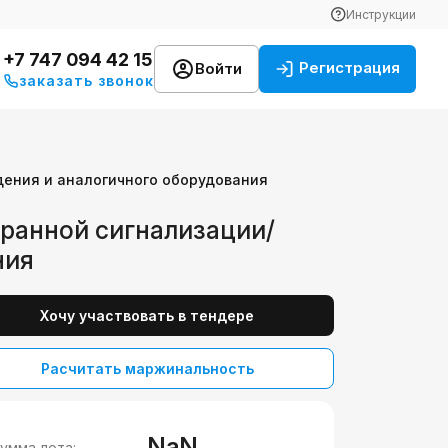
Инструкции
+7 747 094 42 15
Регистрация
Войти
заказать звонок
ения и аналогичного оборудования
хранной сигнализации/
ния
Хочу участвовать в тендере
Расчитать маржинальность
NaN
умма лота: