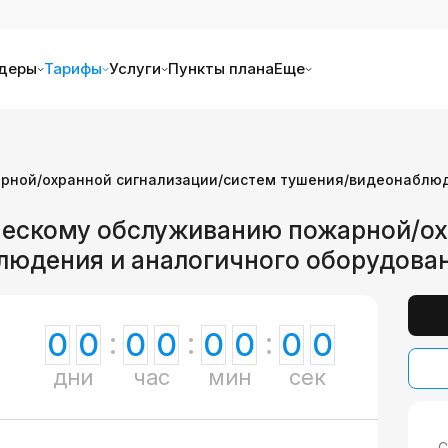
деры
Тарифы
Услуги
Пункты плана
Еще
арной/охранной сигнализации/систем тушения/видеонаблюд
ическому обслуживанию пожарной/о
людения и аналогичного оборудова
0
0
0
0
0
0
0
0
дни
час
мин
сек
С