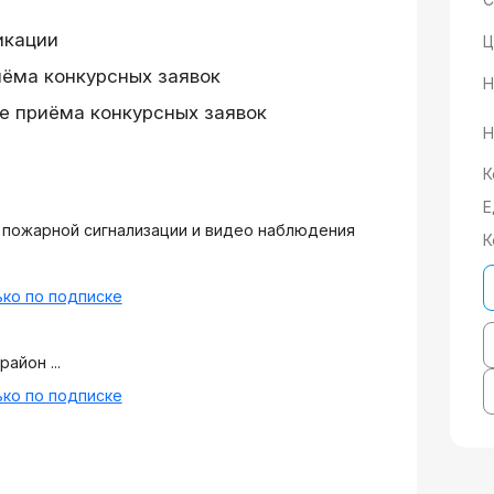
икации
Ц
иёма конкурсных заявок
Н
е приёма конкурсных заявок
Н
К
Е
 пожарной сигнализации и видео наблюдения
К
ко по подписке
айон ...
ко по подписке