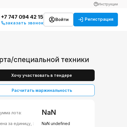
Инструкции
+7 747 094 42 15
Регистрация
Войти
заказать звонок
рта/специальной техники
Хочу участвовать в тендере
Расчитать маржинальность
NaN
умма лота:
ена за единицу, :
NaN undefined