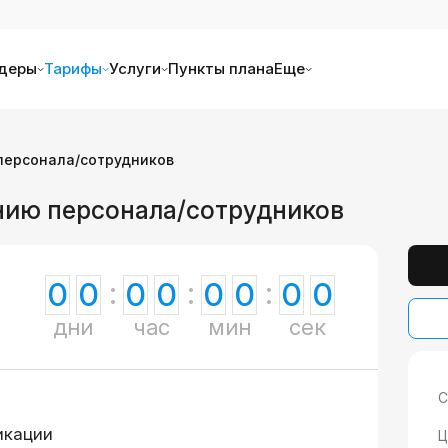
деры
Тарифы
Услуги
Пункты плана
Еще
 персонала/сотрудников
ению персонала/сотрудников
0
0
0
0
0
0
0
0
дни
час
мин
сек
С
икации
Ц