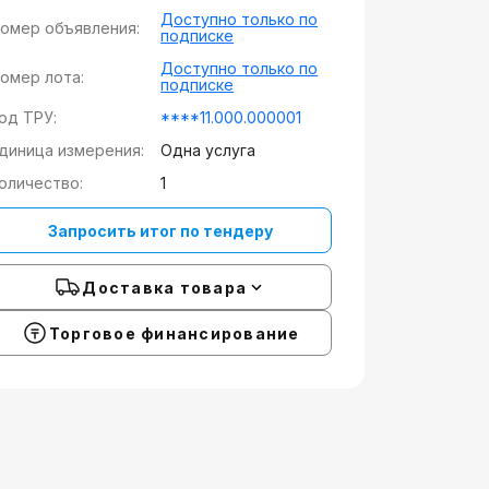
Доступно только по
омер объявления:
подписке
Доступно только по
омер лота:
подписке
од ТРУ:
****11.000.000001
диница измерения:
Одна услуга
оличество:
1
Запросить итог по тендеру
Доставка товара
Торговое финансирование