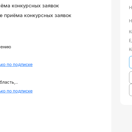
иёма конкурсных заявок
Н
е приёма конкурсных заявок
Н
К
Е
чению
К
ко по подписке
ласть,...
ко по подписке