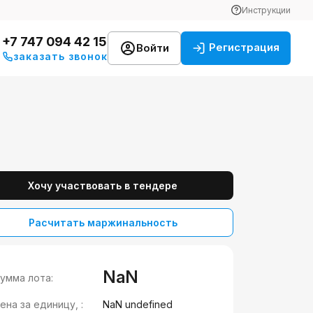
Инструкции
+7 747 094 42 15
Регистрация
Войти
заказать звонок
Хочу участвовать в тендере
Расчитать маржинальность
NaN
умма лота:
ена за единицу, :
NaN undefined