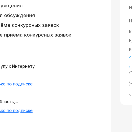
суждения
Н
я обсуждения
Н
иёма конкурсных заявок
К
е приёма конкурсных заявок
Е
К
тупу к Интернету
ко по подписке
ласть,...
ко по подписке