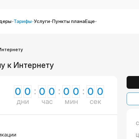
деры
Тарифы
Услуги
Пункты плана
Еще
 Интернету
пу к Интернету
0
0
0
0
0
0
0
0
дни
час
мин
сек
С
икации
Ц