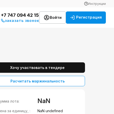
Инструкции
+7 747 094 42 15
Регистрация
Войти
заказать звонок
Хочу участвовать в тендере
Расчитать маржинальность
NaN
умма лота:
ена за единицу, :
NaN undefined