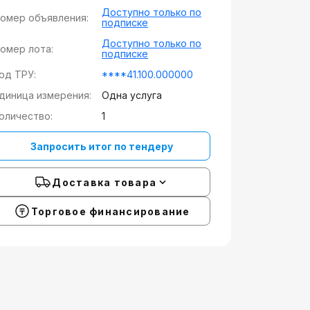
Доступно только по
омер объявления:
подписке
Доступно только по
омер лота:
подписке
од ТРУ:
****41.100.000000
диница измерения:
Одна услуга
оличество:
1
Запросить итог по тендеру
Доставка товара
Торговое финансирование