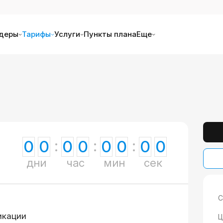
деры
Тарифы
Услуги
Пункты плана
Еще
0
0
0
0
0
0
0
0
дни
час
мин
сек
С
икации
Ц