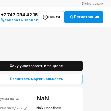
Инструкции
+7 747 094 42 15
Регистрация
Войти
заказать звонок
Хочу участвовать в тендере
Расчитать маржинальность
NaN
умма лота:
ена за единицу, :
NaN undefined