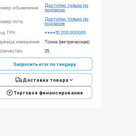
Доступно только по
омер объявления:
подписке
Доступно только по
омер лота:
подписке
од ТРУ:
****10.200.000000
диница измерения:
Тонна (метрическая)
оличество:
25
Запросить итог по тендеру
Доставка товара
Торговое финансирование