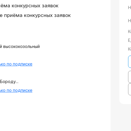
иёма конкурсных заявок
Н
е приёма конкурсных заявок
Н
К
Е
й высококозольный
К
ко по подписке
Бороду...
ко по подписке