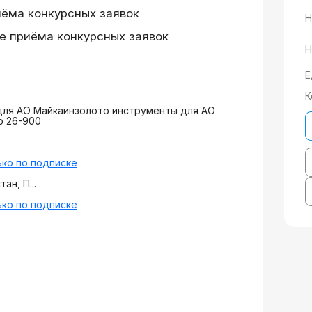
иёма конкурсных заявок
Н
е приёма конкурсных заявок
Н
Е
К
для АО Майкаинзолото инструменты для АО
о 26-900
ко по подписке
ан, П...
ко по подписке