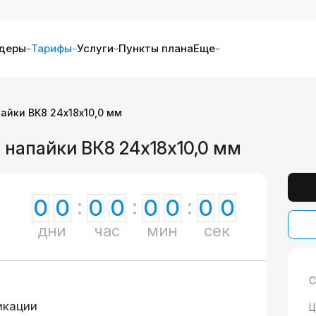
деры
Тарифы
Услуги
Пункты плана
Еще
айки ВК8 24х18х10,0 мм
 напайки ВК8 24х18х10,0 мм
0
0
0
0
0
0
0
0
дни
час
мин
сек
С
икации
Ц