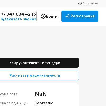
Инструкции
+7 747 094 42 15
Регистрация
Войти
заказать звонок
Хочу участвовать в тендере
Расчитать маржинальность
NaN
умма лота:
ена за единицу, :
Не указано