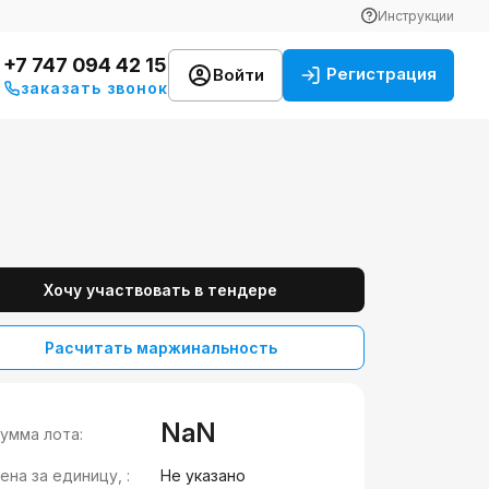
Инструкции
+7 747 094 42 15
Регистрация
Войти
заказать звонок
Хочу участвовать в тендере
Расчитать маржинальность
NaN
умма лота:
ена за единицу, :
Не указано