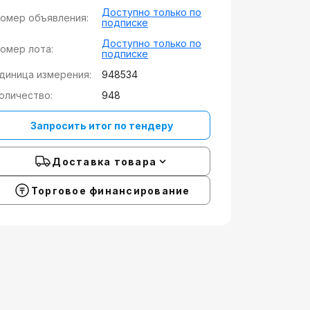
Доступно только по
омер объявления:
подписке
Доступно только по
омер лота:
подписке
диница измерения:
948534
оличество:
948
Запросить итог по тендеру
Доставка товара
Торговое финансирование