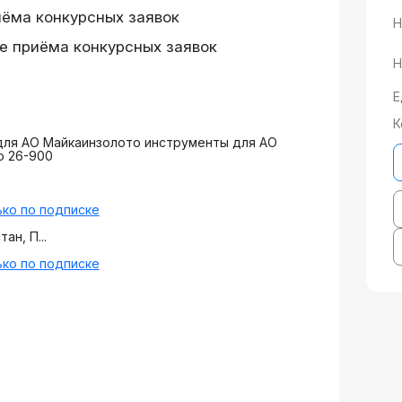
иёма конкурсных заявок
Н
е приёма конкурсных заявок
Н
Е
К
для АО Майкаинзолото инструменты для АО
о 26-900
ко по подписке
ан, П...
ко по подписке