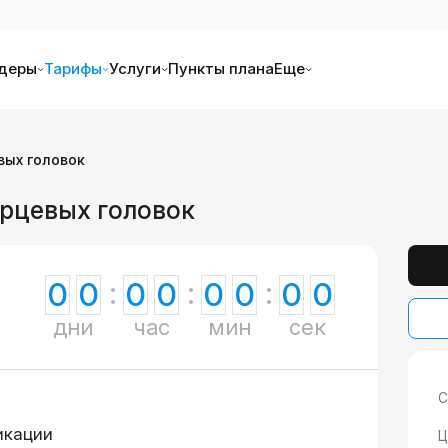
деры
Тарифы
Услуги
Пункты плана
Еще
вых головок
орцевых головок
0
0
0
0
0
0
0
0
дни
час
мин
сек
С
икации
Ц