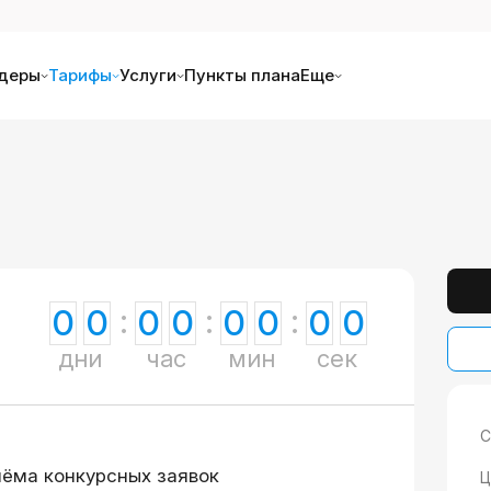
деры
Тарифы
Услуги
Пункты плана
Еще
0
0
0
0
0
0
0
0
дни
час
мин
сек
С
иёма конкурсных заявок
Ц