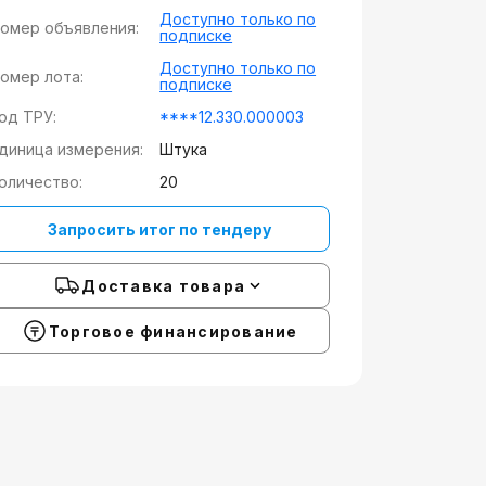
Доступно только по
омер объявления:
подписке
Доступно только по
омер лота:
подписке
од ТРУ:
****12.330.000003
диница измерения:
Штука
оличество:
20
Запросить итог по тендеру
Доставка товара
Торговое финансирование