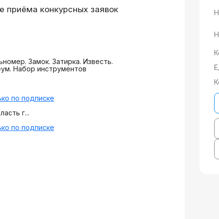
е приёма конкурсных заявок
Н
Н
К
номер. Замок. Затирка. Известь.
Е
еум. Набор инструментов
К
ко по подписке
асть г...
ко по подписке