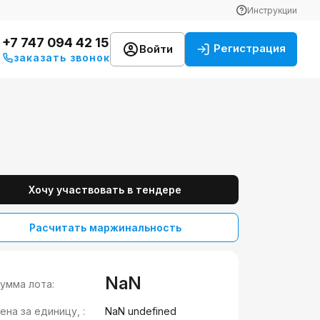
Инструкции
+7 747 094 42 15
Регистрация
Войти
заказать звонок
Хочу участвовать в тендере
Расчитать маржинальность
NaN
умма лота:
ена за единицу, :
NaN undefined