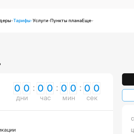
деры
Тарифы
Услуги
Пункты плана
Еще
ь
0
0
0
0
0
0
0
0
дни
час
мин
сек
С
икации
Ц