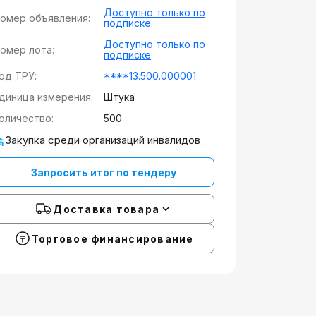
Доступно только по
омер объявления:
подписке
Доступно только по
омер лота:
подписке
од ТРУ:
****13.500.000001
диница измерения:
Штука
оличество:
500
Закупка среди организаций инвалидов
Запросить итог по тендеру
Доставка товара
Торговое финансирование