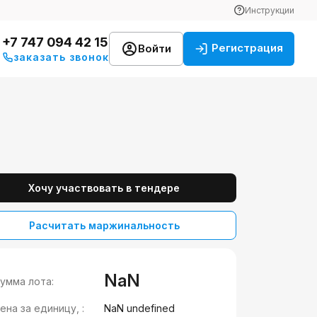
Инструкции
+7 747 094 42 15
Регистрация
Войти
заказать звонок
Хочу участвовать в тендере
Расчитать маржинальность
NaN
умма лота:
ена за единицу, :
NaN undefined