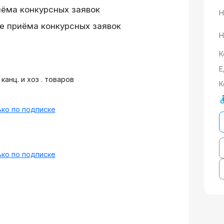
иёма конкурсных заявок
Н
е приёма конкурсных заявок
Н
К
Е
анц. и хоз . товаров
К
ко по подписке
ко по подписке