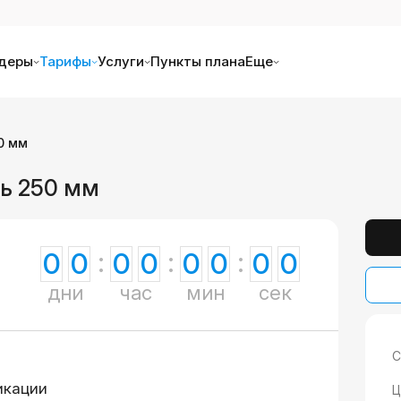
деры
Тарифы
Услуги
Пункты плана
Еще
0 мм
ь 250 мм
0
0
0
0
0
0
0
0
дни
час
мин
сек
С
икации
Ц