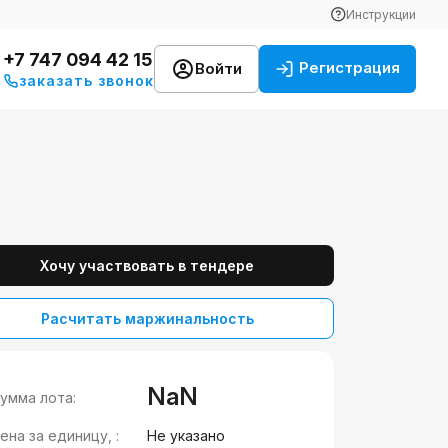
Инструкции
+7 747 094 42 15
Регистрация
Войти
заказать звонок
Хочу участвовать в тендере
Расчитать маржинальность
NaN
умма лота:
ена за единицу, :
Не указано