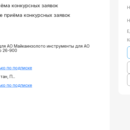
иёма конкурсных заявок
Н
е приёма конкурсных заявок
Н
Е
К
для АО Майкаинзолото инструменты для АО
о 26-900
ко по подписке
ан, П...
ко по подписке