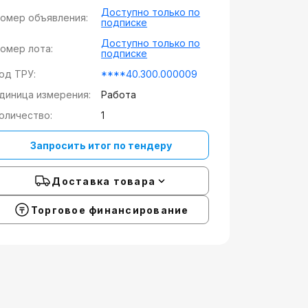
Доступно только по
омер объявления:
подписке
Доступно только по
омер лота:
подписке
од ТРУ:
****40.300.000009
диница измерения:
Работа
оличество:
1
Запросить итог по тендеру
Доставка товара
Торговое финансирование