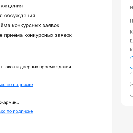
суждения
Н
я обсуждения
Н
иёма конкурсных заявок
К
е приёма конкурсных заявок
Е
К
т окон и дверных проема здания
ко по подписке
Жармин...
ко по подписке