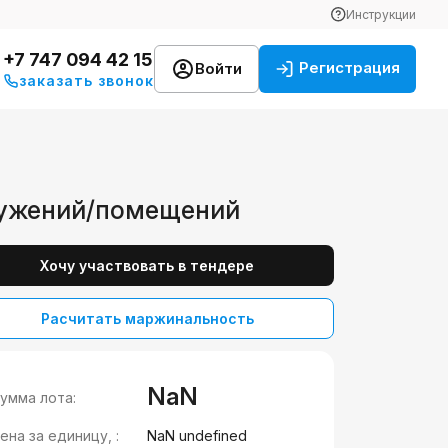
Инструкции
+7 747 094 42 15
Регистрация
Войти
заказать звонок
ружений/помещений
Хочу участвовать в тендере
Расчитать маржинальность
NaN
умма лота:
ена за единицу, :
NaN undefined