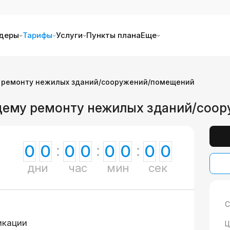
деры
Тарифы
Услуги
Пункты плана
Еще
 ремонту нежилых зданий/сооружений/помещений
ущему ремонту нежилых зданий/соо
0
0
0
0
0
0
0
0
дни
час
мин
сек
С
икации
Ц