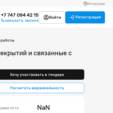
Инструкции
+7 747 094 42 15
Регистрация
Войти
заказать звонок
 работы
екрытий и связанные с
Хочу участвовать в тендере
Расчитать маржинальность
NaN
умма лота: