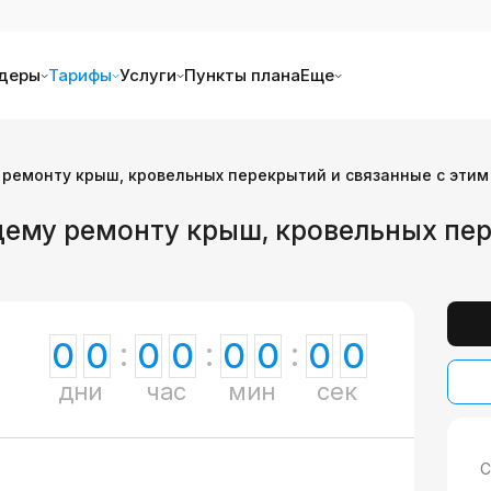
деры
Тарифы
Услуги
Пункты плана
Еще
 ремонту крыш, кровельных перекрытий и связанные с этим
щему ремонту крыш, кровельных пер
0
0
0
0
0
0
0
0
дни
час
мин
сек
С