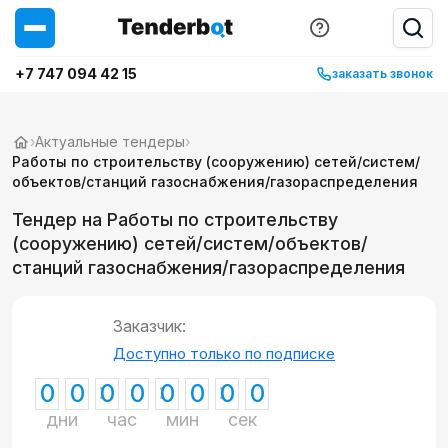
+7 747 094 42 15
заказать звонок
›
Актуальные тендеры
›
Работы по строительству (сооружению) сетей/систем/
объектов/станций газоснабжения/газораспределения
Тендер на Работы по строительству
(сооружению) сетей/систем/объектов/
станций газоснабжения/газораспределения
Заказчик:
Доступно только по подписке
0
0
0
0
0
0
0
0
дни
час
мин
сек