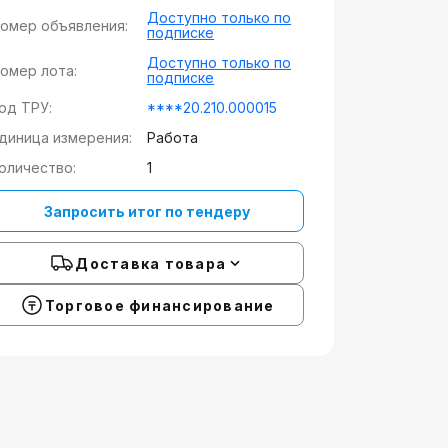
Доступно только по
омер объявления:
подписке
Доступно только по
омер лота:
подписке
од ТРУ:
****20.210.000015
диница измерения:
Работа
оличество:
1
Запросить итог по тендеру
Доставка товара
Торговое финансирование