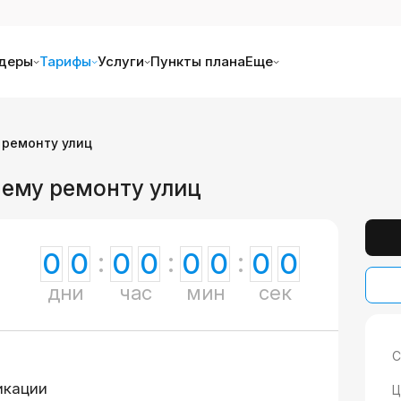
деры
Тарифы
Услуги
Пункты плана
Еще
 ремонту улиц
нему ремонту улиц
0
0
0
0
0
0
0
0
дни
час
мин
сек
С
икации
Ц