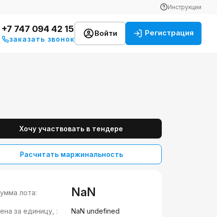
Инструкции
+7 747 094 42 15
Регистрация
Войти
заказать звонок
Хочу участвовать в тендере
Расчитать маржинальность
NaN
умма лота:
ена за единицу, :
NaN undefined