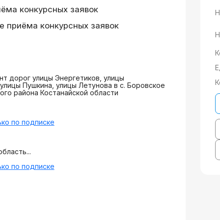
иёма конкурсных заявок
Н
е приёма конкурсных заявок
Н
К
Е
т дорог улицы Энергетиков, улицы
К
 улицы Пушкина, улицы Летунова в с. Боровское
го района Костанайской области
ко по подписке
бласть...
ко по подписке