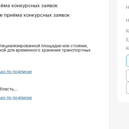
иёма конкурсных заявок
Н
е приёма конкурсных заявок
Н
К
Е
ециализированной площадки или стоянки,
К
ной для временного хранения транспортных
ко по подписке
ласть,...
ко по подписке