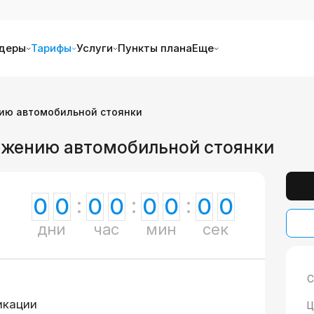
деры
Тарифы
Услуги
Пункты плана
Еще
ию автомобильной стоянки
ружению автомобильной стоянки
0
0
0
0
0
0
0
0
дни
час
мин
сек
С
икации
Ц