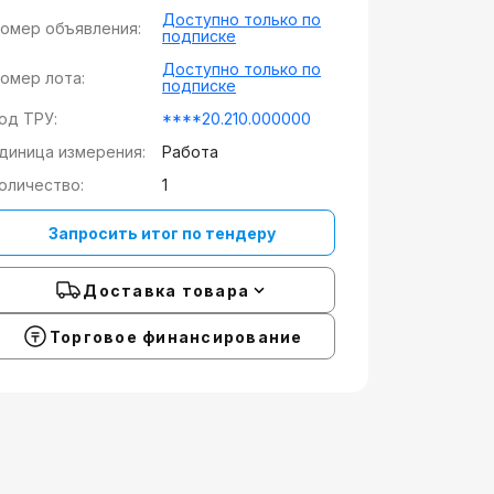
Доступно только по
омер объявления:
подписке
Доступно только по
омер лота:
подписке
од ТРУ:
****20.210.000000
диница измерения:
Работа
оличество:
1
Запросить итог по тендеру
Доставка товара
Торговое финансирование