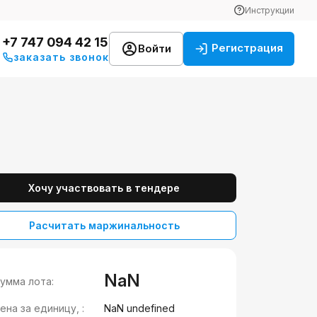
Инструкции
+7 747 094 42 15
Регистрация
Войти
заказать звонок
Хочу участвовать в тендере
Расчитать маржинальность
NaN
умма лота:
ена за единицу, :
NaN undefined