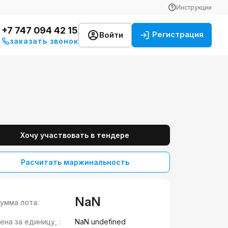
Инструкции
+7 747 094 42 15
Регистрация
Войти
заказать звонок
Хочу участвовать в тендере
Расчитать маржинальность
NaN
умма лота:
ена за единицу, :
NaN undefined