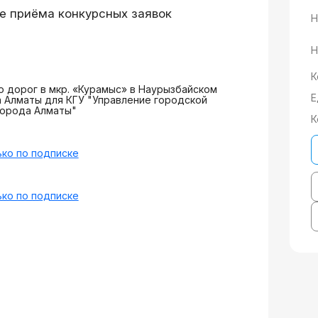
е приёма конкурсных заявок
Н
Н
К
 дорог в мкр. «Курамыс» в Наурызбайском
Е
 Алматы для КГУ "Управление городской
города Алматы"
К
ко по подписке
ко по подписке