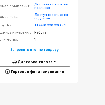
Доступно только по
омер объявления:
подписке
Доступно только по
омер лота:
подписке
од ТРУ:
****10.000.000001
диница измерения:
Работа
оличество:
1
Запросить итог по тендеру
Доставка товара
Торговое финансирование