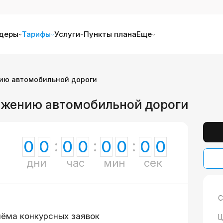
деры
Тарифы
Услуги
Пункты плана
Еще
ию автомобильной дороги
ружению автомобильной дороги
0
0
0
0
0
0
0
0
дни
час
мин
сек
С
иёма конкурсных заявок
Ц