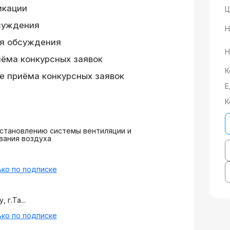
икации
Ц
суждения
Н
я обсуждения
Н
иёма конкурсных заявок
К
е приёма конкурсных заявок
Е
К
становлению системы вентиляции и
вания воздуха
ко по подписке
 г.Та...
ко по подписке