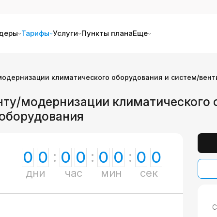
деры
Тарифы
Услуги
Пункты плана
Еще
модернизации климатического оборудования и систем/вент
нту/модернизации климатического 
 оборудования
0
0
0
0
0
0
0
0
дни
час
мин
сек
С