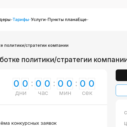
деры
Тарифы
Услуги
Пункты плана
Еще
ке политики/стратегии компании
аботке политики/стратегии компани
0
0
0
0
0
0
0
0
дни
час
мин
сек
С
иёма конкурсных заявок
Ц