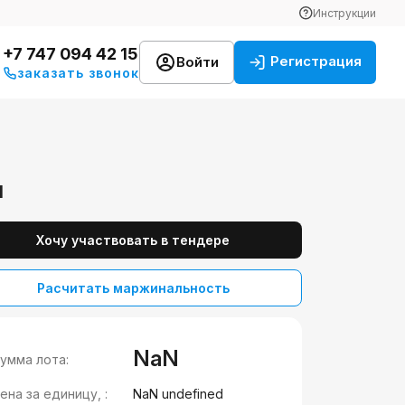
Инструкции
+7 747 094 42 15
Регистрация
Войти
заказать звонок
и
Хочу участвовать в тендере
Расчитать маржинальность
NaN
умма лота:
ена за единицу, :
NaN undefined