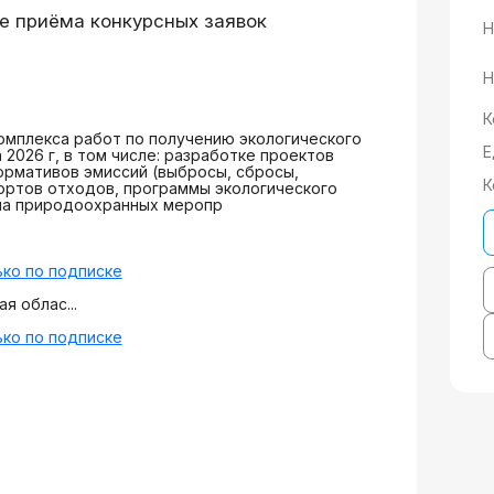
е приёма конкурсных заявок
Н
Н
К
мплекса работ по получению экологического
Е
 2026 г, в том числе: разработке проектов
рмативов эмиссий (выбросы, сбросы,
К
ортов отходов, программы экологического
ана природоохранных меропр
ко по подписке
я облас...
ко по подписке