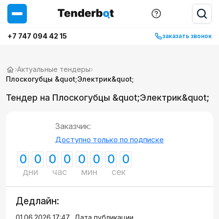
+7 747 094 42 15
заказать звонок
›
Актуальные тендеры
›
Плоскогубцы &quot;Электрик&quot;
Тендер на Плоскогубцы &quot;Электрик&quot;
Заказчик:
Доступно только по подписке
0
0
0
0
0
0
0
0
дни
час
мин
сек
Дедлайн:
01.06.2026 17:47
Дата публикации