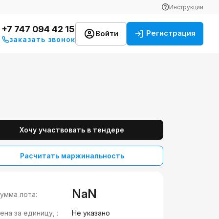
Инструкции
+7 747 094 42 15
Регистрация
Войти
заказать звонок
Хочу участвовать в тендере
Расчитать маржинальность
NaN
умма лота:
ена за единицу, :
Не указано