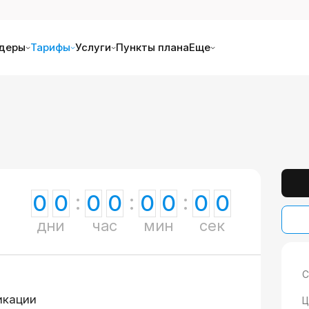
деры
Тарифы
Услуги
Пункты плана
Еще
0
0
0
0
0
0
0
0
дни
час
мин
сек
С
икации
Ц