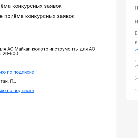
иёма конкурсных заявок
Н
е приёма конкурсных заявок
Н
Е
К
для АО Майкаинзолото инструменты для АО
о 26-900
ко по подписке
ан, П...
ко по подписке