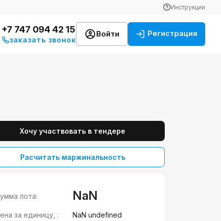
Инструкции
+7 747 094 42 15
Регистрация
Войти
заказать звонок
Хочу участвовать в тендере
Расчитать маржинальность
NaN
умма лота:
ена за единицу, :
NaN undefined