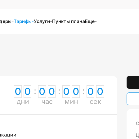
деры
Тарифы
Услуги
Пункты плана
Еще
0
0
0
0
0
0
0
0
дни
час
мин
сек
С
икации
Ц