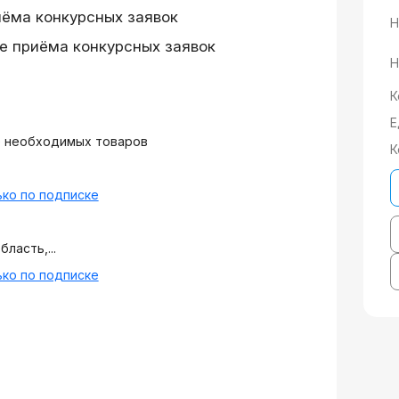
иёма конкурсных заявок
Н
е приёма конкурсных заявок
Н
К
Е
 необходимых товаров
К
ко по подписке
ласть,...
ко по подписке