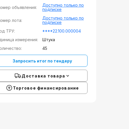
Доступно только по
омер объявления:
подписке
Доступно только по
омер лота:
подписке
од ТРУ:
****22.100.000004
диница измерения:
Штука
оличество:
45
Запросить итог по тендеру
Доставка товара
Торговое финансирование