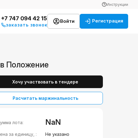
Инструкции
+7 747 094 42 15
Регистрация
Войти
заказать звонок
 в Положение
Хочу участвовать в тендере
Расчитать маржинальность
NaN
умма лота:
ена за единицу, :
Не указано