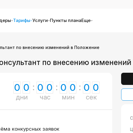
деры
Тарифы
Услуги
Пункты плана
Еще
льтант по внесению изменений в Положение
онсультант по внесению изменений
0
0
0
0
0
0
0
0
дни
час
мин
сек
С
иёма конкурсных заявок
Ц