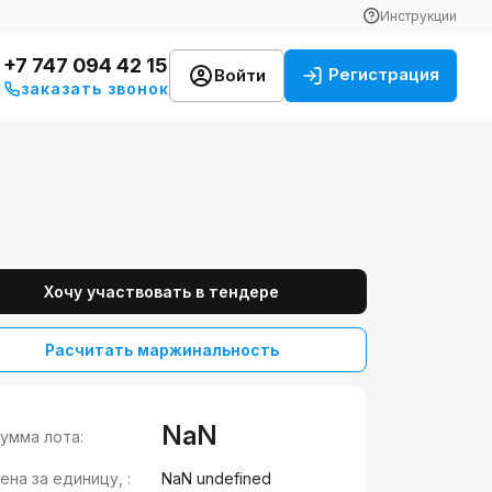
Инструкции
+7 747 094 42 15
Регистрация
Войти
заказать звонок
Хочу участвовать в тендере
Расчитать маржинальность
NaN
умма лота:
ена за единицу, :
NaN undefined