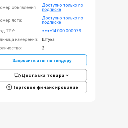
Доступно только по
омер объявления:
подписке
Доступно только по
омер лота:
подписке
од ТРУ:
****14.900.000076
диница измерения:
Штука
оличество:
2
Запросить итог по тендеру
Доставка товара
Торговое финансирование