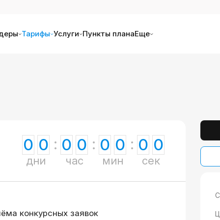
деры
Тарифы
Услуги
Пункты плана
Еще
0
0
0
0
0
0
0
0
дни
час
мин
сек
С
иёма конкурсных заявок
Ц