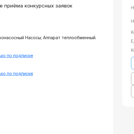
е приёма конкурсных заявок
Н
Н
К
ронасосный Насосы; Аппарат теплообменный.
Е
К
ко по подписке
ко по подписке