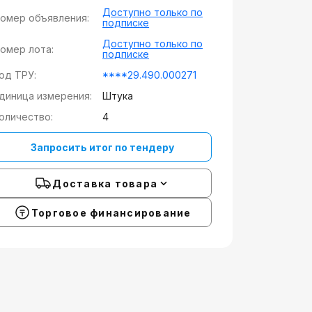
Доступно только по
омер объявления:
подписке
Доступно только по
омер лота:
подписке
од ТРУ:
****29.490.000271
диница измерения:
Штука
оличество:
4
Запросить итог по тендеру
Доставка товара
Торговое финансирование