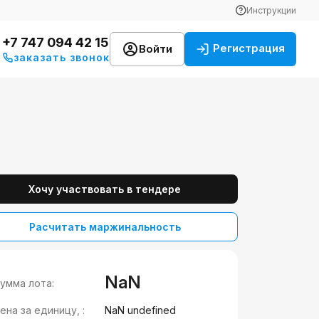
Инструкции
+7 747 094 42 15
Регистрация
Войти
заказать звонок
Хочу участвовать в тендере
Расчитать маржинальность
NaN
умма лота:
ена за единицу, :
NaN undefined