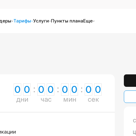
деры
Тарифы
Услуги
Пункты плана
Еще
0
0
0
0
0
0
0
0
дни
час
мин
сек
С
икации
Ц