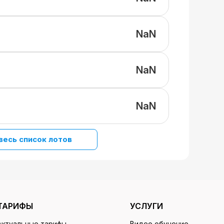
NaN
NaN
NaN
весь список лотов
ТАРИФЫ
УСЛУГИ
Актуальные тарифы
Видео обучение