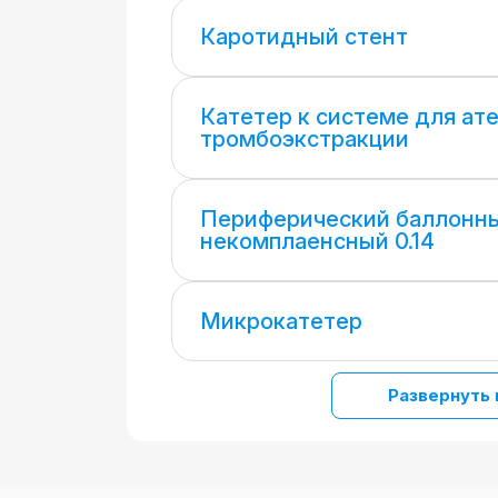
Каротидный стент
Катетер к системе для ат
тромбоэкстракции
Периферический баллонны
некомплаенсный 0.14
Микрокатетер
Развернуть 