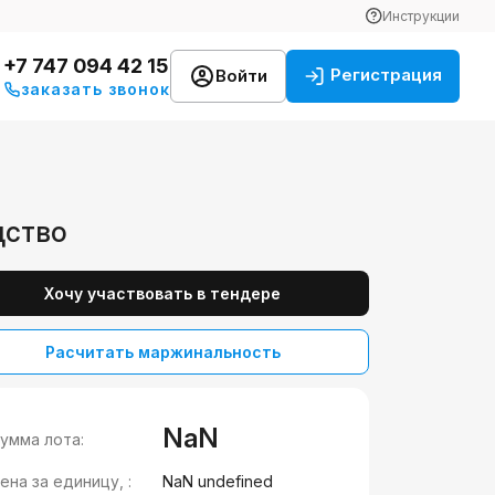
Инструкции
+7 747 094 42 15
Регистрация
Войти
заказать звонок
дство
Хочу участвовать в тендере
Расчитать маржинальность
NaN
умма лота:
ена за единицу, :
NaN undefined