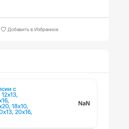
Добавить в Избранное
псии с
 12х13,
х16,
NaN
х20, 18х10,
20х13, 20х16,