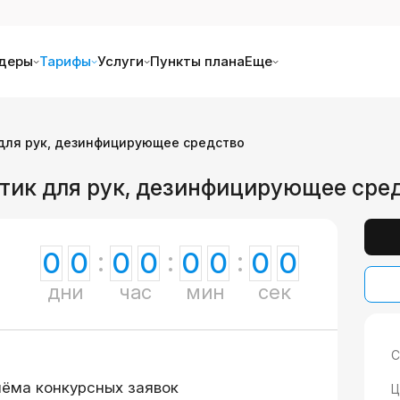
деры
Тарифы
Услуги
Пункты плана
Еще
для рук, дезинфицирующее средство
тик для рук, дезинфицирующее сре
0
0
0
0
0
0
0
0
дни
час
мин
сек
С
иёма конкурсных заявок
Ц