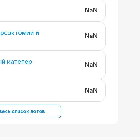
NaN
ероэктомии и
NaN
й катетер
NaN
NaN
весь список лотов