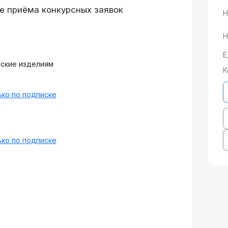
е приёма конкурсных заявок
Н
Н
Е
нские изделиям
К
ко по подписке
ко по подписке