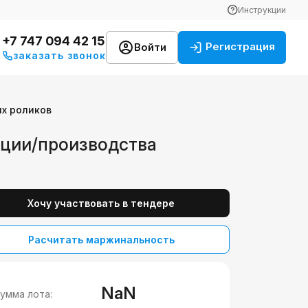
Инструкции
+7 747 094 42 15
Регистрация
Войти
заказать звонок
ых роликов
ации/производства
Хочу участвовать в тендере
Расчитать маржинальность
NaN
умма лота: