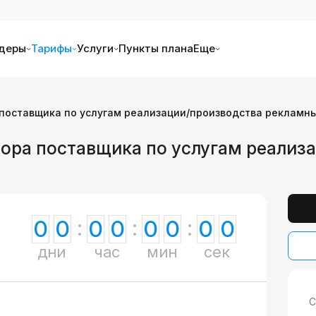
деры
Тарифы
Услуги
Пункты плана
Еще
 поставщика по услугам реализации/производства рекламн
бора поставщика по услугам реализ
0
0
0
0
0
0
0
0
дни
час
мин
сек
С