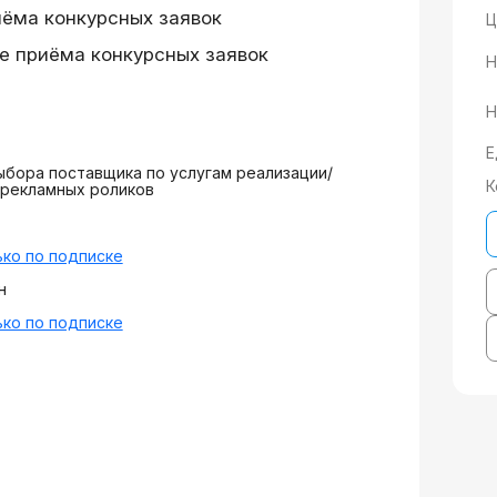
иёма конкурсных заявок
Ц
е приёма конкурсных заявок
Н
Н
Е
ыбора поставщика по услугам реализации/
К
 рекламных роликов
ко по подписке
н
ко по подписке