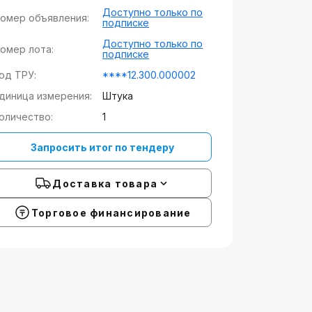
Доступно только по
омер объявления:
подписке
Доступно только по
омер лота:
подписке
од ТРУ:
****12.300.000002
диница измерения:
Штука
оличество:
1
Запросить итог по тендеру
Доставка товара
Торговое финансирование