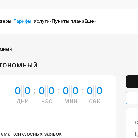
деры
Тарифы
Услуги
Пункты плана
Еще
омный
втономный
0
0
0
0
0
0
0
0
дни
час
мин
сек
С
иёма конкурсных заявок
Ц