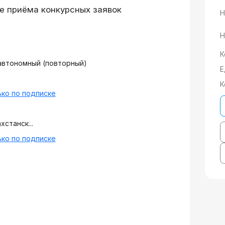
е приёма конкурсных заявок
Н
Н
К
автономный (повторный)
Е
К
ко по подписке
станск...
ко по подписке