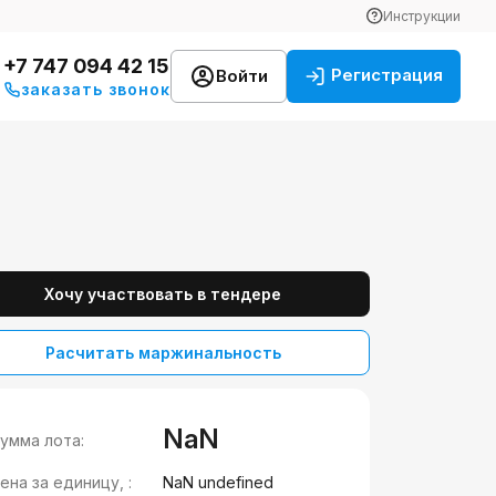
Инструкции
+7 747 094 42 15
Регистрация
Войти
заказать звонок
Хочу участвовать в тендере
Расчитать маржинальность
NaN
умма лота:
ена за единицу, :
NaN undefined