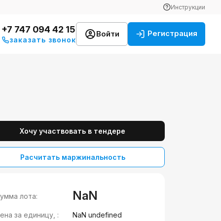
Инструкции
+7 747 094 42 15
Регистрация
Войти
заказать звонок
Хочу участвовать в тендере
Расчитать маржинальность
NaN
умма лота:
ена за единицу, :
NaN undefined