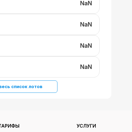
NaN
NaN
NaN
NaN
весь список лотов
ТАРИФЫ
УСЛУГИ