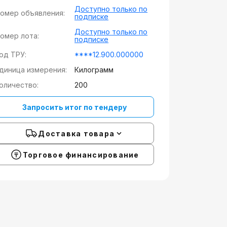
Доступно только по
омер объявления:
подписке
Доступно только по
омер лота:
подписке
од ТРУ:
****12.900.000000
диница измерения:
Килограмм
оличество:
200
Запросить итог по тендеру
Доставка товара
Торговое финансирование