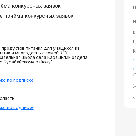
иёма конкурсных заявок
Н
е приёма конкурсных заявок
Н
К
Е
продуктов питания для учащихся из
К
нных и многодетных семей КГУ
ательная школа села Карашилик отдела
о Бурабайскому району"
ко по подписке
ласть,...
ко по подписке