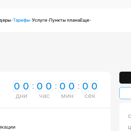
деры
Тарифы
Услуги
Пункты плана
Еще
0
0
0
0
0
0
0
0
дни
час
мин
сек
С
икации
Ц