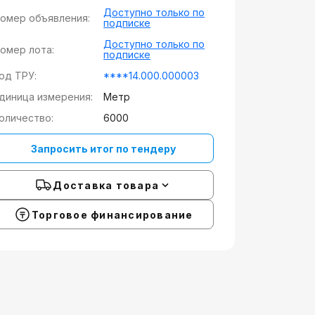
Доступно только по
омер объявления:
подписке
Доступно только по
омер лота:
подписке
од ТРУ:
****14.000.000003
диница измерения:
Метр
оличество:
6000
Запросить итог по тендеру
Доставка товара
Торговое финансирование