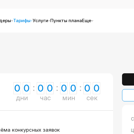
деры
Тарифы
Услуги
Пункты плана
Еще
0
0
0
0
0
0
0
0
дни
час
мин
сек
С
иёма конкурсных заявок
Ц