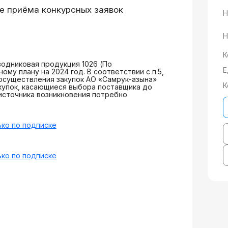
е приёма конкурсных заявок
Н
Н
К
одниковая продукция 1026 (По
Е
ому плану на 2024 год. В соответствии с п.5,
 осуществления закупок АО «Самрук-Қазына»
К
купок, касающиеся выбора поставщика до
источника возникновения потребно
ко по подписке
ко по подписке