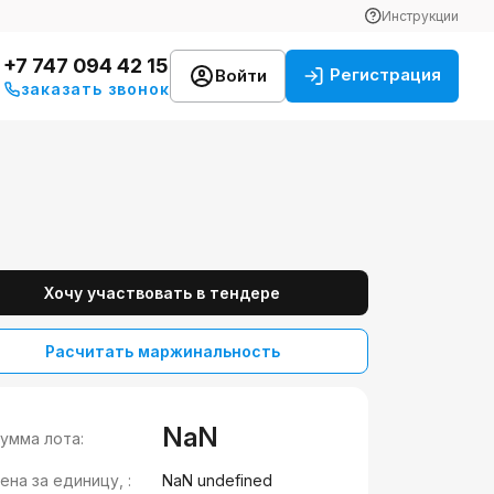
Инструкции
+7 747 094 42 15
Регистрация
Войти
заказать звонок
Хочу участвовать в тендере
Расчитать маржинальность
NaN
умма лота:
ена за единицу, :
NaN undefined