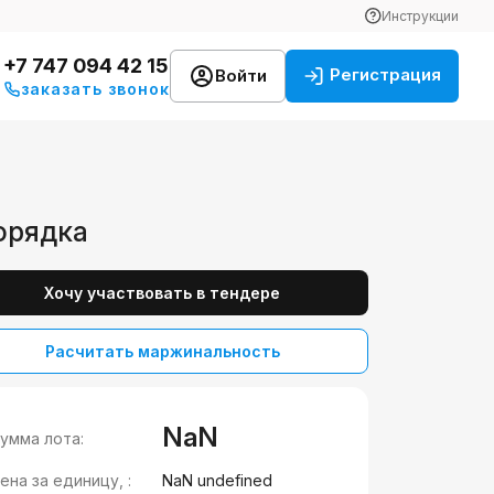
Инструкции
+7 747 094 42 15
Регистрация
Войти
заказать звонок
орядка
Хочу участвовать в тендере
Расчитать маржинальность
NaN
умма лота:
ена за единицу, :
NaN undefined