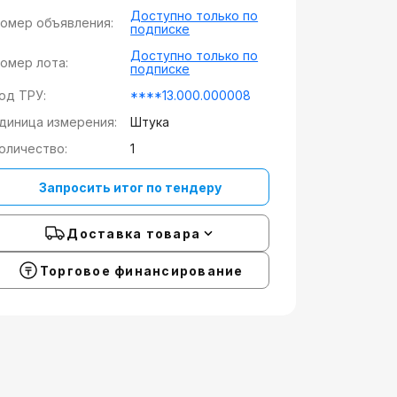
Доступно только по
омер объявления:
подписке
Доступно только по
омер лота:
подписке
од ТРУ:
****13.000.000008
диница измерения:
Штука
оличество:
1
Запросить итог по тендеру
Доставка товара
Торговое финансирование