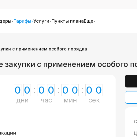
деры
Тарифы
Услуги
Пункты плана
Еще
купки с применением особого порядка
е закупки с применением особого п
0
0
0
0
0
0
0
0
дни
час
мин
сек
С
икации
Ц