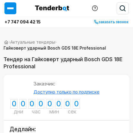
+7 747 094 42 15
заказать звонок
›
Актуальные тендеры
›
Гайковерт ударный Bosch GDS 18E Professional
Тендер на Гайковерт ударный Bosch GDS 18E
Professional
Заказчик:
Доступно только по подписке
0
0
0
0
0
0
0
0
дни
час
мин
сек
Дедлайн: