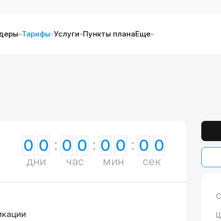
деры
Тарифы
Услуги
Пункты плана
Еще
0
0
0
0
0
0
0
0
дни
час
мин
сек
С
икации
Ц