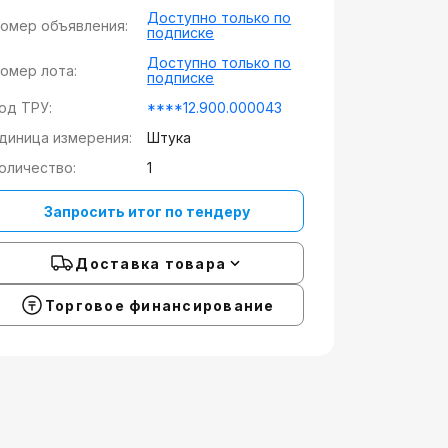
Доступно только по
омер объявления:
подписке
Доступно только по
омер лота:
подписке
од ТРУ:
****12.900.000043
диница измерения:
Штука
оличество:
1
Запросить итог по тендеру
Доставка товара
Торговое финансирование