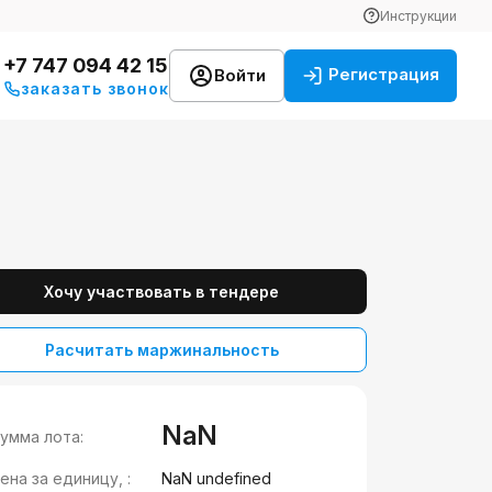
Инструкции
+7 747 094 42 15
Регистрация
Войти
заказать звонок
Хочу участвовать в тендере
Расчитать маржинальность
NaN
умма лота:
ена за единицу, :
NaN undefined