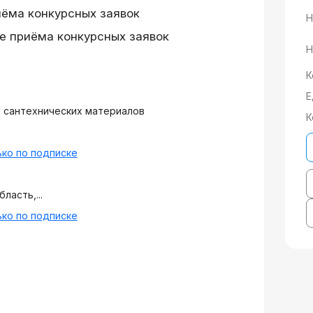
иёма конкурсных заявок
Н
е приёма конкурсных заявок
Н
К
Е
 сантехнических материалов
К
ко по подписке
ласть,...
ко по подписке