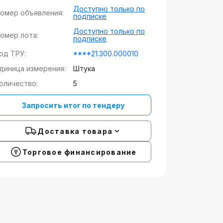
Доступно только по
омер объявления:
подписке
Доступно только по
омер лота:
подписке
од ТРУ:
****21.300.000010
диница измерения:
Штука
оличество:
5
Запросить итог по тендеру
Доставка товара
Торговое финансирование