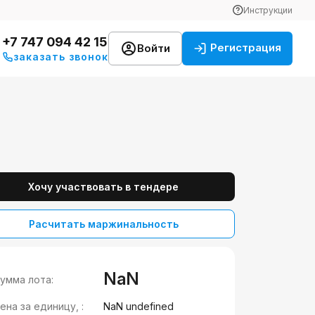
Инструкции
+7 747 094 42 15
Регистрация
Войти
заказать звонок
Хочу участвовать в тендере
Расчитать маржинальность
NaN
умма лота:
ена за единицу, :
NaN undefined