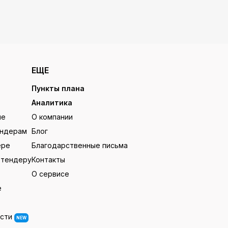
ЕЩЕ
Пункты плана
Аналитика
ие
О компании
ендерам
Блог
ере
Благодарственные письма
 тендеру
Контакты
О сервисе
е
ости
NEW