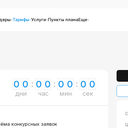
деры
Тарифы
Услуги
Пункты плана
Еще
0
0
0
0
0
0
0
0
дни
час
мин
сек
С
иёма конкурсных заявок
Ц