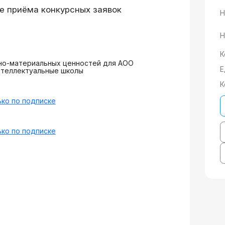
е приёма конкурсных заявок
Н
Н
К
рно-материальных ценностей для АОО
Е
нтеллектуальные школы
К
ко по подписке
ко по подписке