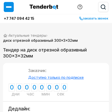
+7 747 094 42 15
заказать звонок
›
Актуальные тендеры
›
диск отрезной образивный 300×3×32мм
Тендер на диск отрезной образивный
300×3×32мм
Заказчик:
Доступно только по подписке
0
0
0
0
0
0
0
0
дни
час
мин
сек
Дедлайн: