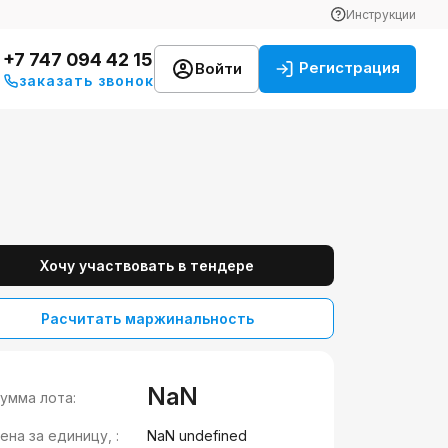
Инструкции
+7 747 094 42 15
Регистрация
Войти
заказать звонок
Хочу участвовать в тендере
Расчитать маржинальность
NaN
умма лота:
ена за единицу, :
NaN undefined