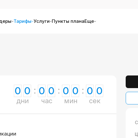
деры
Тарифы
Услуги
Пункты плана
Еще
0
0
0
0
0
0
0
0
дни
час
мин
сек
С
икации
Ц