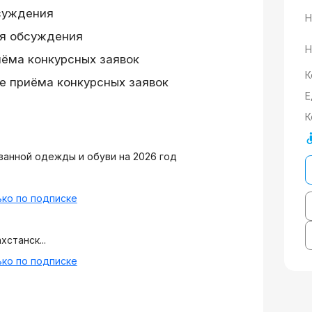
суждения
Н
я обсуждения
Н
иёма конкурсных заявок
К
е приёма конкурсных заявок
Е
К
анной одежды и обуви на 2026 год
ко по подписке
станск...
ко по подписке