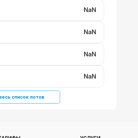
NaN
NaN
NaN
NaN
весь список лотов