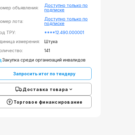
Доступно только по
омер объявления:
подписке
Доступно только по
омер лота:
подписке
од ТРУ:
****12.490.000001
диница измерения:
Штука
оличество:
141
Закупка среди организаций инвалидов
Запросить итог по тендеру
Доставка товара
Торговое финансирование