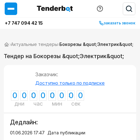
+7 747 094 42 15
заказать звонок
›
Актуальные тендеры
›
Бокорезы &quot;Электрик&quot;
Тендер на Бокорезы &quot;Электрик&quot;
Заказчик:
Доступно только по подписке
0
0
0
0
0
0
0
0
дни
час
мин
сек
Дедлайн:
01.06.2026 17:47
Дата публикации