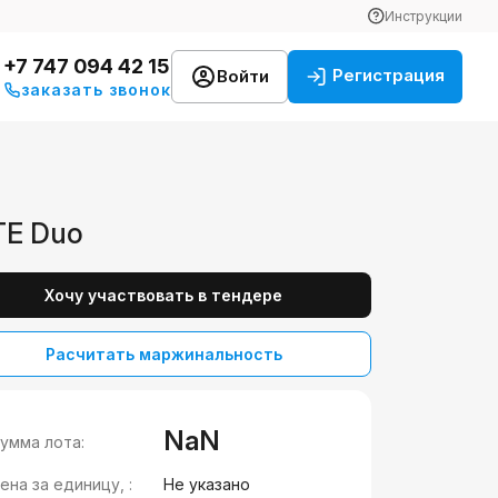
Инструкции
+7 747 094 42 15
Регистрация
Войти
заказать звонок
TE Duo
Хочу участвовать в тендере
Расчитать маржинальность
NaN
умма лота:
ена за единицу, :
Не указано