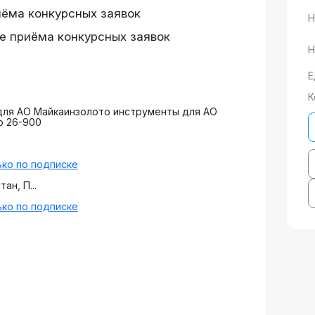
иёма конкурсных заявок
Н
е приёма конкурсных заявок
Н
Е
К
для АО Майкаинзолото инструменты для АО
о 26-900
ко по подписке
ан, П...
ко по подписке