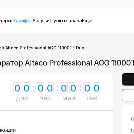
деры
Тарифы
Услуги
Пункты плана
Еще
р Alteco Professional AGG 11000TE Duo
ратор Alteco Professional AGG 11000
0
0
0
0
0
0
0
0
дни
час
мин
сек
С
икации
Ц