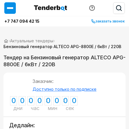
+7 747 094 42 15
заказать звонок
›
Актуальные тендеры
›
Бензиновый генератор ALTECO APG-8800E / 6кВт / 220В
Тендер на Бензиновый генератор ALTECO APG-
8800E / 6кВт / 220В
Заказчик:
Доступно только по подписке
0
0
0
0
0
0
0
0
дни
час
мин
сек
Дедлайн: