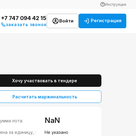
Инструкции
+7 747 094 42 15
Регистрация
Войти
заказать звонок
Хочу участвовать в тендере
Расчитать маржинальность
NaN
умма лота:
ена за единицу, :
Не указано