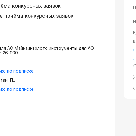
иёма конкурсных заявок
Н
е приёма конкурсных заявок
Н
Е
К
для АО Майкаинзолото инструменты для АО
о 26-900
ко по подписке
ан, П...
ко по подписке