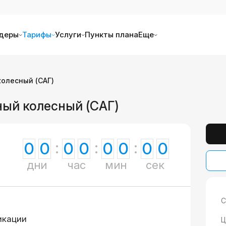
деры
Тарифы
Услуги
Пункты плана
Еще
колесный (САГ)
ный колесный (САГ)
0
0
0
0
0
0
0
0
дни
час
мин
сек
С
икации
Ц